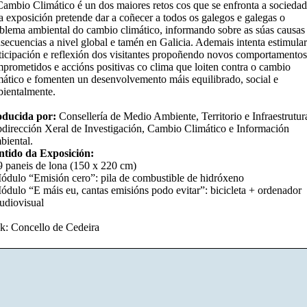
ambio Climático é un dos maiores retos cos que se enfronta a sociedad
a exposición pretende dar a coñecer a todos os galegos e galegas o
blema ambiental do cambio climático, informando sobre as súas causas
secuencias a nivel global e tamén en Galicia. Ademais intenta estimular
ticipación e reflexión dos visitantes propoñendo novos comportamentos
prometidos e accións positivas co clima que loiten contra o cambio
mático e fomenten un desenvolvemento máis equilibrado, social e
ientalmente.
ducida por:
Consellería de Medio Ambiente, Territorio e Infraestrutur
dirección Xeral de Investigación, Cambio Climático e Información
iental.
tido da Exposición:
9 paneis de lona (150 x 220 cm)
ódulo “Emisión cero”: pila de combustible de hidróxeno
ódulo “E máis eu, cantas emisións podo evitar”: bicicleta + ordenador
udiovisual
k: Concello de Cedeira