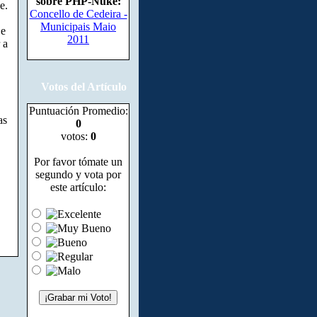
sobre PHP-Nuke:
e.
Concello de Cedeira -
Municipais Maio
 e
2011
 a
Votos del Artículo
Puntuación Promedio:
as
0
votos:
0
Por favor tómate un
segundo y vota por
este artículo: