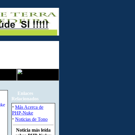
Enlaces
Relacionados
·
Más Acerca de
PHP-Nuke
·
Noticias de Tono
Noticia más leída