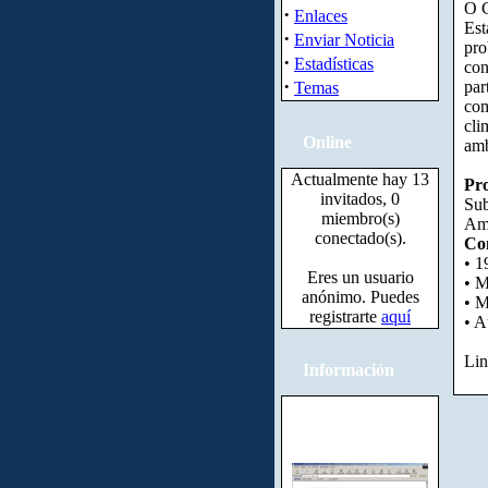
O C
·
Enlaces
Est
·
Enviar Noticia
pro
·
Estadísticas
con
·
par
Temas
com
cli
Online
amb
Actualmente hay 13
Pro
invitados, 0
Sub
miembro(s)
Amb
conectado(s).
Con
• 1
Eres un usuario
• M
anónimo. Puedes
• M
registrarte
aquí
• A
Lin
Información