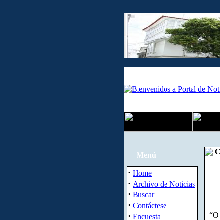
Co
Menú
·
Home
·
Archivo de Noticias
·
Buscar
·
Contáctese
·
“O
Encuesta