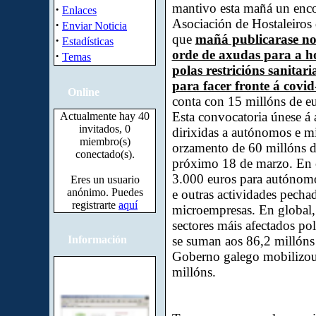
mantivo esta mañá un enco
·
Enlaces
Asociación de Hostaleiros
·
Enviar Noticia
que
mañá publicarase no 
·
Estadísticas
orde de axudas para a hos
·
Temas
polas restricións sanita
para facer fronte á covid
Online
conta con 15 millóns de eu
Esta convocatoria únese á 
Actualmente hay 40
invitados, 0
dirixidas a autónomos e m
miembro(s)
orzamento de 60 millóns de
conectado(s).
próximo 18 de marzo. En c
3.000 euros para autónomo
Eres un usuario
anónimo. Puedes
e outras actividades pecha
registrarte
aquí
microempresas. En global,
sectores máis afectados p
Información
se suman aos 86,2 millóns 
Goberno galego mobilizou 
millóns.