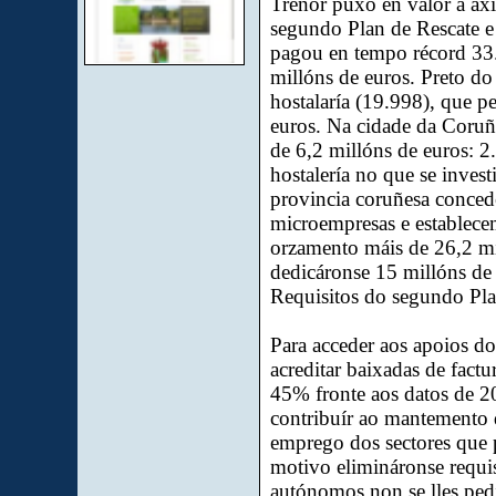
Trenor puxo en valor a axi
segundo Plan de Rescate e
pagou en tempo récord 33
millóns de euros. Preto do
hostalaría (19.998), que pe
euros. Na cidade da Coruñ
de 6,2 millóns de euros: 2
hostalería no que se invest
provincia coruñesa conce
microempresas e establece
orzamento máis de 26,2 mil
dedicáronse 15 millóns de
Requisitos do segundo Pl
Para acceder aos apoios d
acreditar baixadas de fact
45% fronte aos datos de 20
contribuír ao mantemento 
emprego dos sectores que p
motivo elimináronse requis
autónomos non se lles pedi