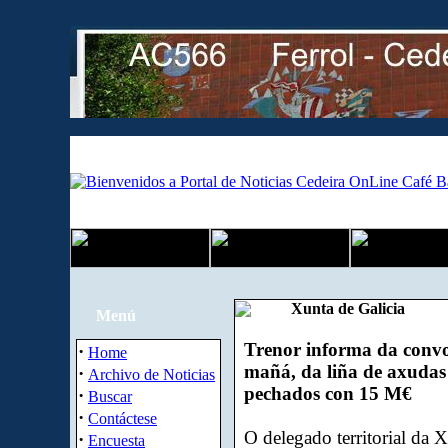
Xunta de Galicia
Menú
Trenor informa da convoc
·
Home
mañá, da liña de axudas 
·
Archivo de Noticias
pechados con 15 M€
·
Buscar
·
Contáctese
O delegado territorial da
·
Encuesta