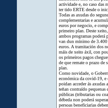
actividade e, no caso das 
ter tido ERTE desde o ini
Todas as axudas do segund
complementarias e acumul
euros por negocio, e compa
primeiro plan. Deste xeito
ambos programas poderá pe
van dun mínimo de 3.400 
euros. A tramitación dos n
máis de xeito áxil, con po
os primeiros pagos cheguen
de que remate o prazo de s
plan.
Como novidade, o Goberno
económica da covid-19, e 
poidan acceder ás axudas a
teñan contraído pequenas 
públicas (tributarias ou co
débeda non poderá superar
persoas beneficiarias debe