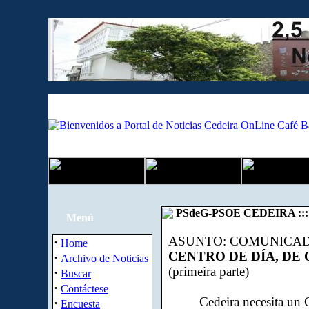
PSdeG-PSOE CEDEIRA ::: 
Menú
ASUNTO: COMUNICA
·
Home
CENTRO DE DÍA, DE
·
Archivo de Noticias
(primeira parte)
·
Buscar
·
Contáctese
Cedeira necesita un Cen
·
Encuesta