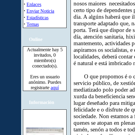
nosos maiores necesitados
·
Enlaces
certo tipo de dependentes 
·
Enviar Noticia
dia. A algúns haberá que i
·
Estadísticas
transporte adaptado que, na
·
Temas
porta. Terá que dispor de 
día, atención sanitaria, hix
Online
mantemento, actividades pe
aspiramos os socialistas, e
Actualmente hay 5
invitados, 0
localidades, deberá contar
miembro(s)
é natural e está imbricado 
conectado(s).
O que propomos é o que 
Eres un usuario
anónimo. Puedes
servicio público, de xesti
registrarte
aquí
mediatizado polo poder ad
xurda da beneficiencia se
Información
lugar deseñado para mitiga
felicidade e o disfrute de 
sociedade. Non estamos a f
quenes se atopan en plenas 
tamén, senón a todos e to