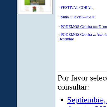
·
FESTIVAL CORAL
·
Mitin ::: PSdeG-PSOE
·
PODEMOS Cedeira ::::: Denu
·
PODEMOS Cedeira ::: Asemb
Decembro
Por favor sele
consultar:
Septiembre,