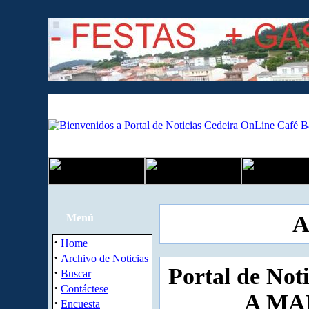
A
Menú
·
Home
·
Archivo de Noticias
Portal de Not
·
Buscar
·
Contáctese
A MAR
·
Encuesta