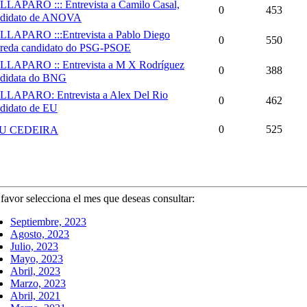
LLAPARO ::: Entrevista a Camilo Casal,
0
453
ndidato de ANOVA
LLAPARO :::Entrevista a Pablo Diego
0
550
reda candidato do PSG-PSOE
LLAPARO :: Entrevista a M X Rodríguez
0
388
ndidata do BNG
LLAPARO: Entrevista a Alex Del Rio
0
462
didato de EU
0
525
U CEDEIRA
 favor selecciona el mes que deseas consultar:
Septiembre, 2023
Agosto, 2023
Julio, 2023
Mayo, 2023
Abril, 2023
Marzo, 2023
Abril, 2021