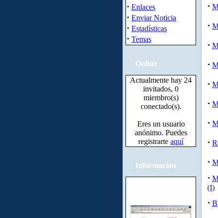
·
·
M
Enlaces
·
Enviar Noticia
·
M
·
Estadísticas
·
Temas
·
M
Online
·
M
Actualmente hay 24
·
M
invitados, 0
miembro(s)
·
M
conectado(s).
·
M
Eres un usuario
anónimo. Puedes
registrarte
aquí
·
R
·
M
Información
·
M
(I)
·
B