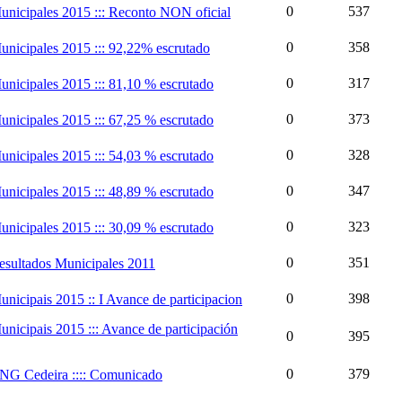
0
537
unicipales 2015 ::: Reconto NON oficial
0
358
unicipales 2015 ::: 92,22% escrutado
0
317
unicipales 2015 ::: 81,10 % escrutado
0
373
unicipales 2015 ::: 67,25 % escrutado
0
328
unicipales 2015 ::: 54,03 % escrutado
0
347
unicipales 2015 ::: 48,89 % escrutado
0
323
unicipales 2015 ::: 30,09 % escrutado
0
351
esultados Municipales 2011
0
398
unicipais 2015 :: I Avance de participacion
unicipais 2015 ::: Avance de participación
0
395
0
379
NG Cedeira :::: Comunicado