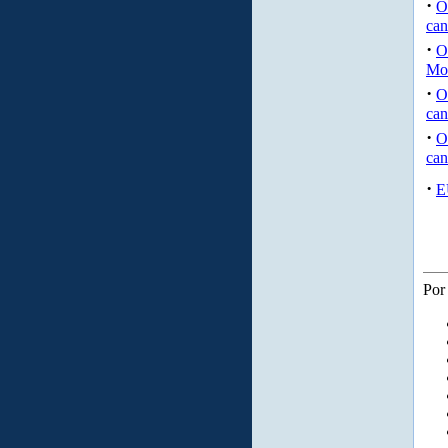
·
O
ca
·
O
Mo
·
O
ca
·
O
can
·
E
Por