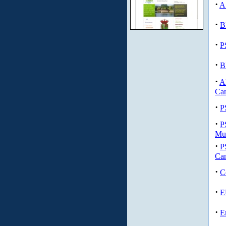
·
A
·
B
·
P
·
B
·
A
Can
·
P
·
P
Mun
·
P
Can
·
C
·
E
·
E