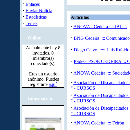
·
Enlaces
·
Enviar Noticia
·
Estadísticas
Artículos
·
Temas
·
ANOVA - Cedeira :::: IBI ::::
·
Online
BNG Cedeira :::: Comunicado
Actualmente hay 8
·
Diego Calvo :::::: Luis Rubido
invitados, 0
miembro(s)
·
PSdeG-PSOE CEDEIRA ::: Co
conectado(s).
·
ANOVA Cedeira :::: Suciedade
Eres un usuario
anónimo. Puedes
·
Asociación de Discapacitados
registrarte
aquí
" - CURSOS
·
Asociación de Discapacitados
Información
" - CURSOS
·
Asociación de Discapacitados
" - CURSOS
·
ANOVA Cedeira :::: Feirón