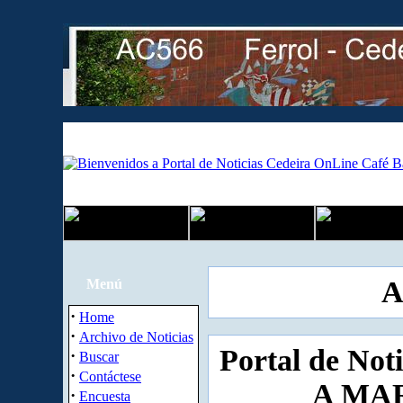
A
Menú
·
Home
·
Archivo de Noticias
Portal de Not
·
Buscar
·
Contáctese
A MAR
·
Encuesta