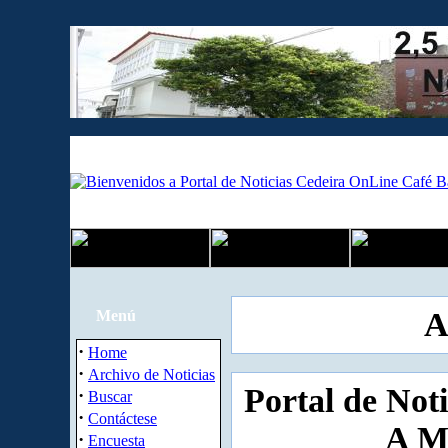
A
Menú
·
Home
·
Archivo de Noticias
Portal de Not
·
Buscar
·
Contáctese
A M
·
Encuesta