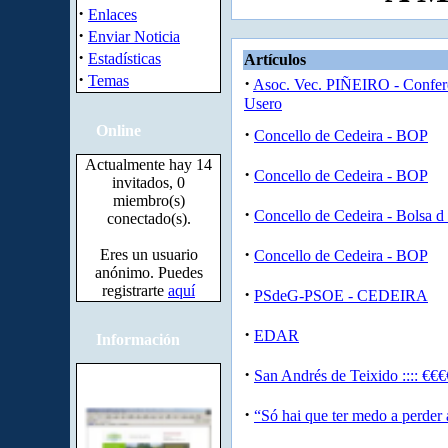
·
Enlaces
·
Enviar Noticia
·
Estadísticas
Artículos
·
Temas
·
Asoc. Vec. PIÑEIRO - Confer
Usero
Online
·
Concello de Cedeira - BOP
Actualmente hay 14
·
Concello de Cedeira - BOP
invitados, 0
miembro(s)
·
Concello de Cedeira - Bolsa 
conectado(s).
·
Eres un usuario
Concello de Cedeira - BOP
anónimo. Puedes
registrarte
aquí
·
PSdeG-PSOE - CEDEIRA
·
EDAR
Información
·
San Andrés de Teixido :::: €€€
·
“Só hai que ter medo a perder