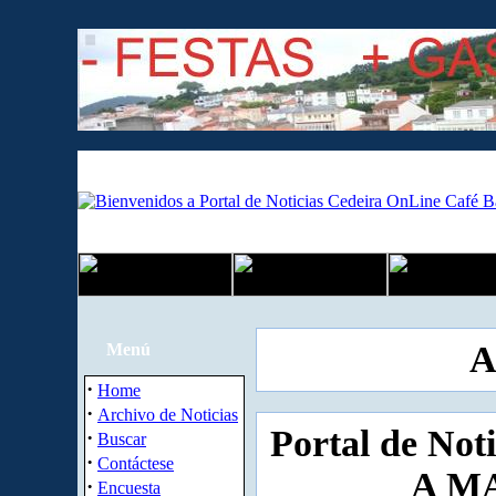
A
Menú
·
Home
·
Archivo de Noticias
Portal de Not
·
Buscar
·
Contáctese
A MA
·
Encuesta