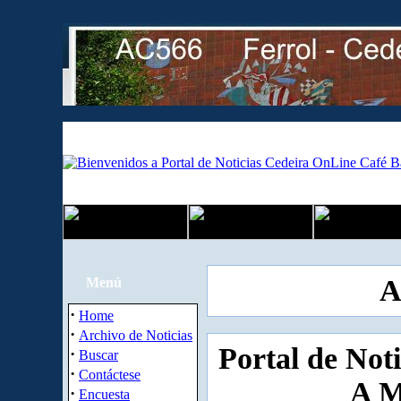
A
Menú
·
Home
·
Archivo de Noticias
Portal de Not
·
Buscar
·
Contáctese
A M
·
Encuesta