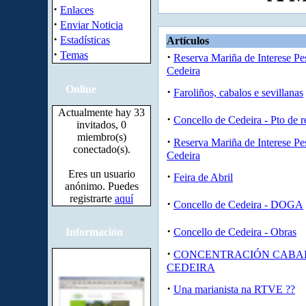
·
Enlaces
·
Enviar Noticia
·
Estadísticas
Artículos
·
Temas
·
Reserva Mariña de Interese Pe
Cedeira
Online
·
Faroliños, cabalos e sevillanas
Actualmente hay 33
·
Concello de Cedeira - Pto de r
invitados, 0
miembro(s)
·
Reserva Mariña de Interese Pe
conectado(s).
Cedeira
Eres un usuario
·
Feira de Abril
anónimo. Puedes
registrarte
aquí
·
Concello de Cedeira - DOGA
·
Información
Concello de Cedeira - Obras
·
CONCENTRACIÓN CABAL
CEDEIRA
·
Una marianista na RTVE ??