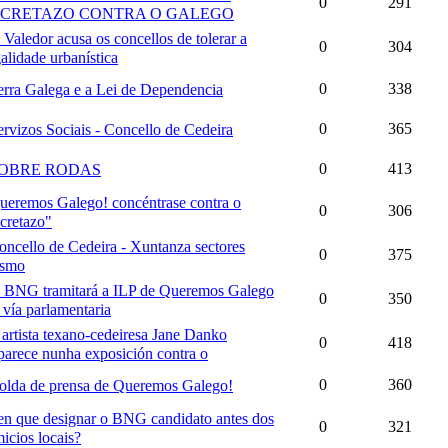
0
291
CRETAZO CONTRA O GALEGO
 Valedor acusa os concellos de tolerar a
0
304
galidade urbanística
0
338
erra Galega e a Lei de Dependencia
0
365
ervizos Sociais - Concello de Cedeira
0
413
OBRE RODAS
ueremos Galego! concéntrase contra o
0
306
cretazo"
oncello de Cedeira - Xuntanza sectores
0
375
ismo
 BNG tramitará a ILP de Queremos Galego
0
350
 vía parlamentaria
artista texano-cedeiresa Jane Danko
0
418
parece nunha exposición contra o
0
360
olda de prensa de Queremos Galego!
en que designar o BNG candidato antes dos
0
321
icios locais?