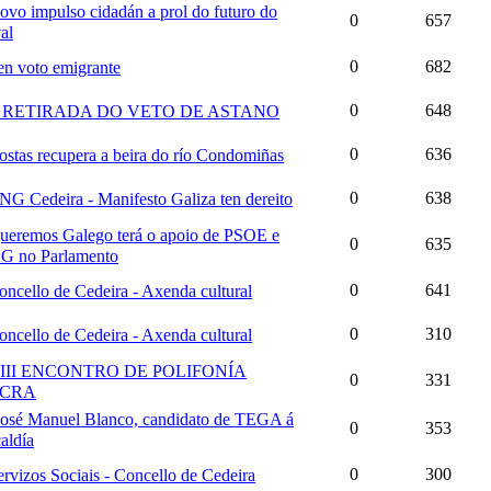
ovo impulso cidadán a prol do futuro do
0
657
al
0
682
en voto emigrante
0
648
 RETIRADA DO VETO DE ASTANO
0
636
ostas recupera a beira do río Condomiñas
0
638
NG Cedeira - Manifesto Galiza ten dereito
ueremos Galego terá o apoio de PSOE e
0
635
G no Parlamento
0
641
oncello de Cedeira - Axenda cultural
0
310
oncello de Cedeira - Axenda cultural
III ENCONTRO DE POLIFONÍA
0
331
CRA
osé Manuel Blanco, candidato de TEGA á
0
353
aldía
0
300
ervizos Sociais - Concello de Cedeira