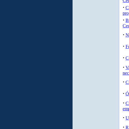
Ced
·
C
pr
·
B
Ced
·
N
·
F
·
C
·
V
nec
·
C
·
Ó
·
C
emp
·
U
·
R