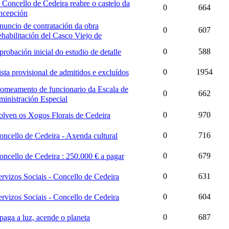
 Concello de Cedeira reabre o castelo da
0
664
ncepción
nuncio de contratación da obra
0
607
habilitación del Casco Viejo de
0
588
robación inicial do estudio de detalle
0
1954
ista provisional de admitidos e excluídos
omeamento de funcionario da Escala de
0
662
inistración Especial
0
970
olven os Xogos Florais de Cedeira
0
716
oncello de Cedeira - Axenda cultural
0
679
oncello de Cedeira : 250.000 € a pagar
0
631
ervizos Sociais - Concello de Cedeira
0
604
ervizos Sociais - Concello de Cedeira
0
687
paga a luz, acende o planeta