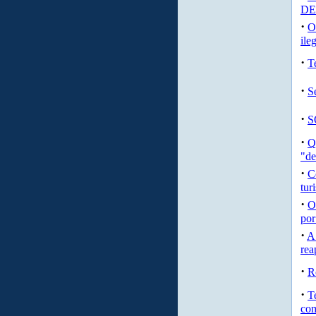
DE
·
O
ile
·
T
·
S
·
S
·
Q
"de
·
C
tur
·
O
por
·
A 
rea
·
R
·
T
com