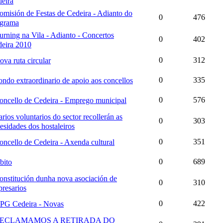
eira
omisión de Festas de Cedeira - Adianto do
0
476
ograma
urning na Vila - Adianto - Concertos
0
402
eira 2010
0
312
ova ruta circular
0
335
ondo extraordinario de apoio aos concellos
0
576
oncello de Cedeira - Emprego municipal
arios voluntarios do sector recollerán as
0
303
esidades dos hostaleiros
0
351
oncello de Cedeira - Axenda cultural
0
689
bito
onstitución dunha nova asociación de
0
310
resarios
0
422
PG Cedeira - Novas
ECLAMAMOS A RETIRADA DO