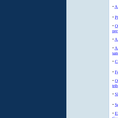
·
A
·
P
·
O 
pre
·
A
·
A
sa
·
C
·
F
·
O
tri
·
S
·
S
·
E