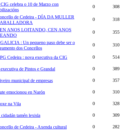
 CIG celebra o 10 de Marzo con
0
308
ilizacións
oncello de Cedeira - DÍA DA MULLER
0
318
RABALLADORA
EN ANOS LOITANDO, CEN ANOS
0
355
REANDO
 GALICIA : Un pequeno paso debe ser o
0
310
eamento dos Concellos
0
514
PG Cedeira : nova executiva da CIG
0
389
 executiva de Pintos e Grandal
0
357
iveiro municipal de empresas
0
310
ute emocionou en Narón
0
328
oxe na Vila
0
309
 cidadán tamén lexisla
0
282
oncello de Cedeira - Axenda cultural