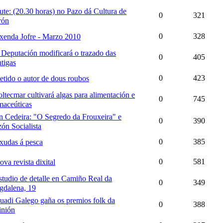
ute: (20.30 horas) no Pazo dá Cultura de
0
321
rón
0
328
xenda Jofre - Marzo 2010
 Deputación modificará o trazado das
0
405
tigas
0
423
etido o autor de dous roubos
oltecmar cultivará algas para alimentación e
0
745
maceúticas
n Cedeira: "O Segredo da Frouxeira" e
0
390
ón Socialista
0
385
xudas á pesca
0
581
ova revista dixital
studio de detalle en Camiño Real da
0
349
dalena, 19
uadi Galego gaña os premios folk da
0
388
inión