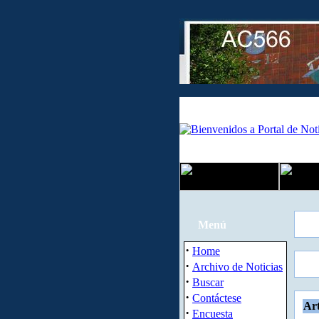
Menú
·
Home
·
Archivo de Noticias
·
Buscar
·
Contáctese
Art
·
Encuesta