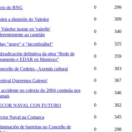
0
299
cto do BNG
0
309
iden a dimisión do Valedor
Valedor insiste en 'valerlle'
0
340
ferentemente ao castelán
0
325
lgo "grave" e "inconfesábel"
dxudicación definitiva da obra “Rede de
0
359
neamento e EDAR en Montoxo”
0
303
oncello de Cedeira - Axenda cultural
0
367
estival Queremos Galego!
 accidente no colexio do 2004 continúa nos
0
346
bunais
0
302
ECOR NAVAL CON FUTURO
0
345
ector Naval na Comarca
liminación de barreiras no Concello de
0
298