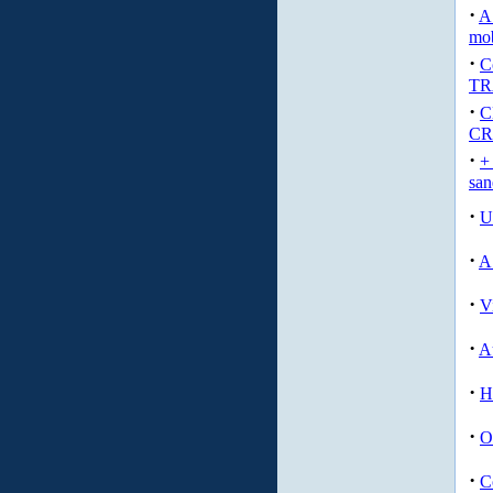
·
A
mob
·
C
T
·
C
C
·
+
san
·
U
·
A
·
V
·
A
·
H
·
O
·
C