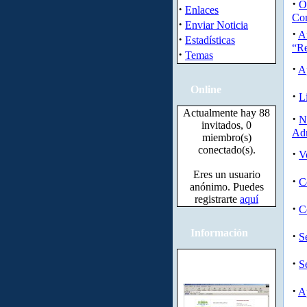
·
O
·
Enlaces
Co
·
Enviar Noticia
·
A
·
Estadísticas
“Re
·
Temas
·
Ap
Online
·
L
Actualmente hay 88
·
N
invitados, 0
Adm
miembro(s)
conectado(s).
·
V
Eres un usuario
·
C
anónimo. Puedes
registrarte
aquí
·
C
Información
·
S
·
S
·
A