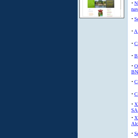
·
N
nav
·
S
·
A
·
C
·
B
·
Q
BN
·
C
·
C
·
X
SA
·
X
Alc
·
S